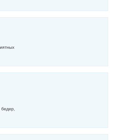
риятных
 бедер,