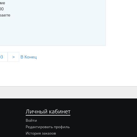
мме
00
раете
03
>
В Конец
Личный кабинет
Войти
Редактировать профиль
История заказов