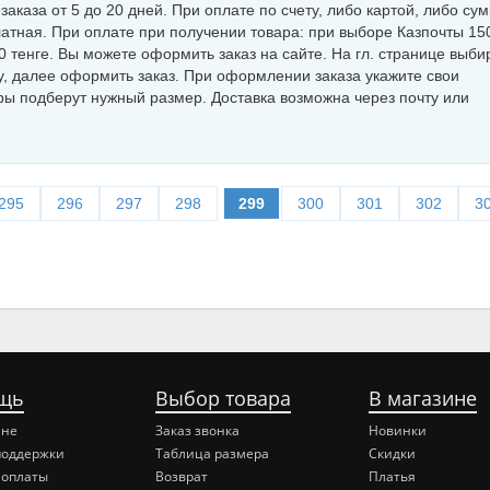
аказа от 5 до 20 дней. При оплате по счету, либо картой, либо су
латная. При оплате при получении товара: при выборе Казпочты 15
 тенге. Вы можете оформить заказ на сайте. На гл. странице выби
у, далее оформить заказ. При оформлении заказа укажите свои
ры подберут нужный размер. Доставка возможна через почту или
295
296
297
298
299
300
301
302
3
щь
Выбор товара
В магазине
ине
Заказ звонка
Новинки
поддержки
Таблица размера
Скидки
 оплаты
Возврат
Платья