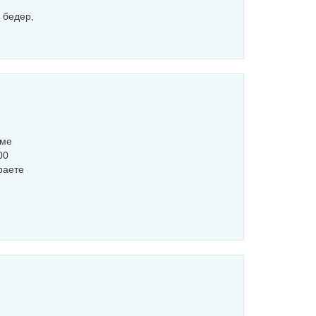
 бедер,
мме
00
раете