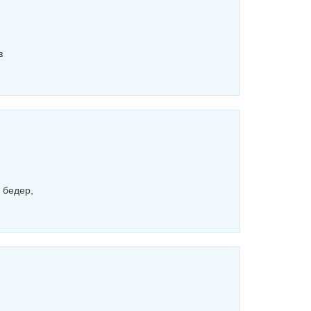
з
 бедер,