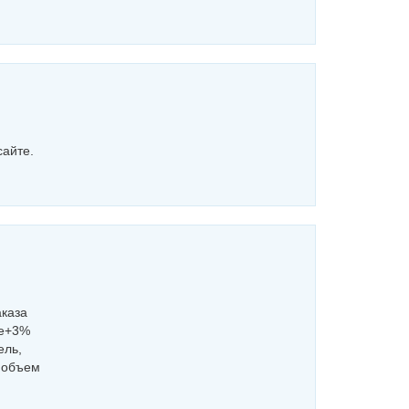
сайте.
аказа
ге+3%
ель,
: объем