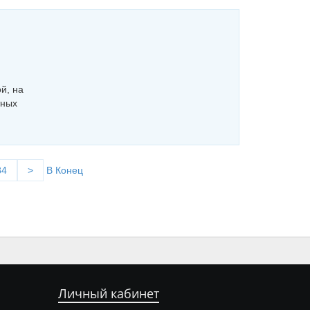
й, на
тных
84
>
В Конец
Личный кабинет