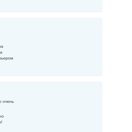
на
на
урьером
о очень
но
к!