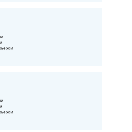
на
на
урьером
на
на
урьером