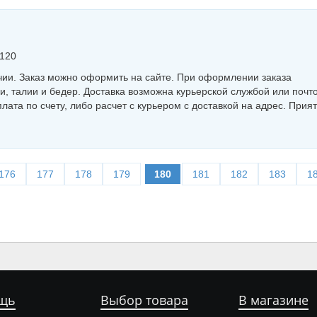
-120
чии. Заказ можно оформить на сайте. При оформлении заказа
, талии и бедер. Доставка возможна курьерской службой или почто
лата по счету, либо расчет с курьером с доставкой на адрес. Прия
176
177
178
179
180
181
182
183
1
щь
Выбор товара
В магазине