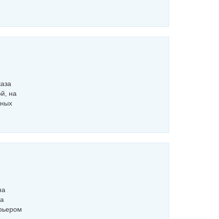
каза
й, на
тных
на
на
урьером