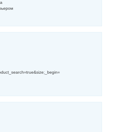
на
урьером
duct_search=true&size;_begin=