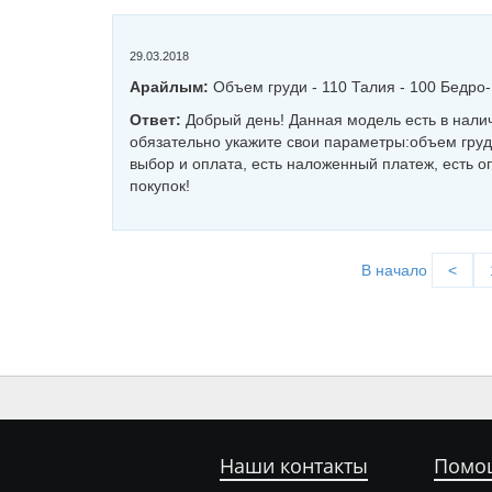
29.03.2018
Арайлым:
Объем груди - 110 Талия - 100 Бедро
Ответ:
Добрый день! Данная модель есть в нали
обязательно укажите свои параметры:объем груди
выбор и оплата, есть наложенный платеж, есть оп
покупок!
В начало
<
Наши контакты
Помо