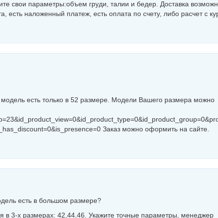
ите свои параметры:объем груди, талии и бедер. Доставка возмож
а, есть наложенный платеж, есть оплата по счету, либо расчет с к
 модель есть только в 52 размере. Модели Вашего размера можно
=23&id_product_view=0&id_product_type=0&id_product_group=0&pro
_has_discount=0&is_presence=0 Заказ можно оформить на сайте.
модель есть в большом размере?
 в 3-х размерах: 42,44,46. Укажите точные параметры, менеджер